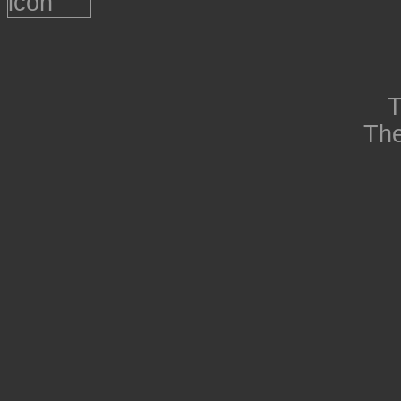
T
The